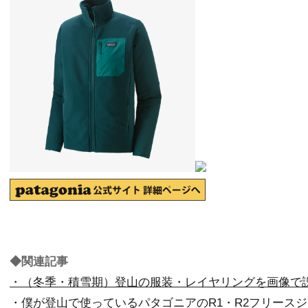
◆関連記事
・（冬季・積雪期）登山の服装・レイヤリングを画像で
・僕が登山で使っているパタゴニアのR1・R2フリース