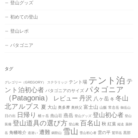
登山グッズ
初めての登山
登山レポ
パタゴニア
タグ
テント泊
テ
テント場
グレゴリー（GREGORY）
ステラリッジ
パタゴニア
ント泊初心者
パタゴニアのサイズ
（Patagonia）
丹沢
冬山
レビュー
八ヶ岳
冬
北アルプス
夏
大山
富士山
奥多摩
奥秩父
山飯
常念岳
御岳山
日帰り
登山初心者
燕岳
燕山荘
日の出
槍ヶ岳
登山グッズ
登山
登山道具の選び方
百名山
秋
紅葉
装備
登山靴
縦走
薬師
雪山
遭難
角幡唯介
雲の平
黒部
岳
道迷い
鍋割山
雪山初心者
鷲羽岳