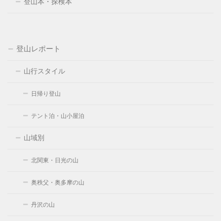
登山本・探検本
登山レポート
山行スタイル
日帰り登山
テント泊・山小屋泊
山域別
北関東・日光の山
奥秩父・奥多摩の山
丹沢の山