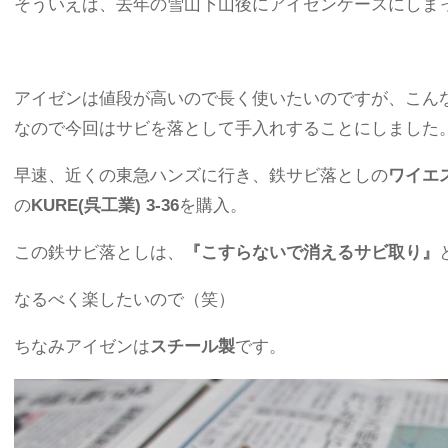
そういえば、去年の雪山下山後にアイゼンケースにしま
アイゼンは値段が高いので長く使いたいのですが、こん
なので今回はサビを落として手入れすることにしました
早速、近くの東急ハンズに行き、鉄サビ落としの
ワイエ
の
KURE(呉工業) 3-36
を購入。
この鉄サビ落としは、
『こすらないで消えるサビ取り』
なるべく楽したいので（笑）
ちなみアイゼンは
スチール製
です。