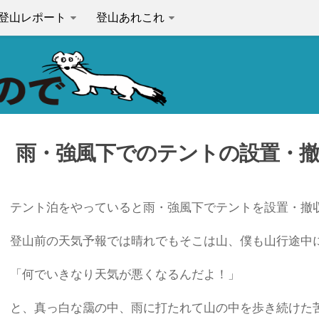
登山レポート
登山あれこれ
雨・強風下でのテントの設置・撤
テント泊をやっていると雨・強風下でテントを設置・撤
登山前の天気予報では晴れでもそこは山、僕も山行途中
「何でいきなり天気が悪くなるんだよ！」
と、真っ白な靄の中、雨に打たれて山の中を歩き続けた苦