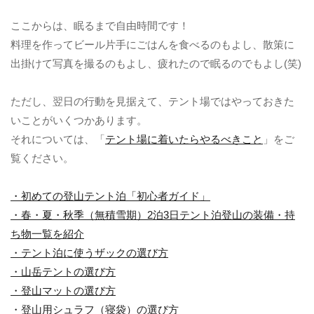
ここからは、眠るまで自由時間です！
料理を作ってビール片手にごはんを食べるのもよし、散策に
出掛けて写真を撮るのもよし、疲れたので眠るのでもよし(笑)
ただし、翌日の行動を見据えて、テント場ではやっておきた
いことがいくつかあります。
それについては、「
テント場に着いたらやるべきこと
」をご
覧ください。
・初めての登山テント泊「初心者ガイド」
・
春・夏・秋季（無積雪期）2泊3日テント泊登山の装備・持
ち物一覧を紹介
・テント泊に使うザックの選び方
・山岳テントの選び方
・登山マットの選び方
・登山用シュラフ（寝袋）の選び方