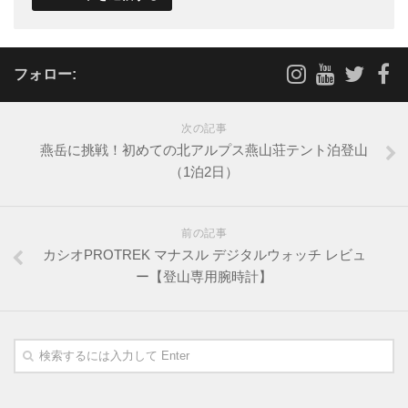
フォロー:
次の記事
燕岳に挑戦！初めての北アルプス燕山荘テント泊登山
（1泊2日）
前の記事
カシオPROTREK マナスル デジタルウォッチ レビュ
ー【登山専用腕時計】