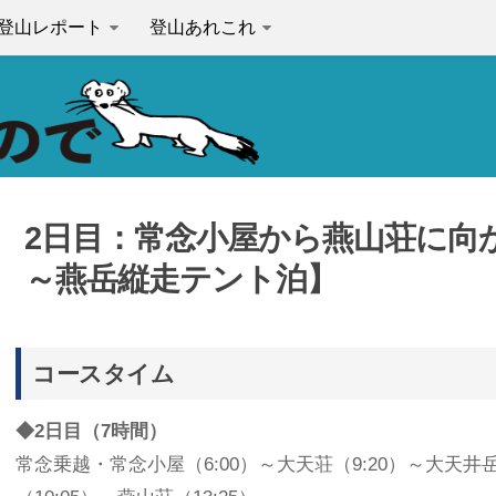
登山レポート
登山あれこれ
2日目：常念小屋から燕山荘に向
～燕岳縦走テント泊】
コースタイム
◆2日目（7時間）
常念乗越・常念小屋（6:00）～大天荘（9:20）～大天井岳