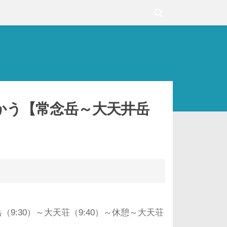
かう【常念岳～大天井岳
（9:30）～大天荘（9:40）～休憩～大天荘