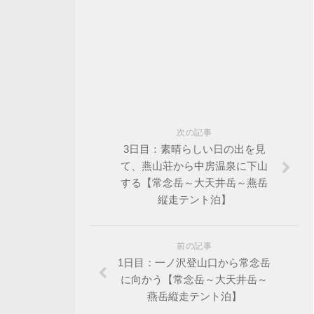
次の記事
3日目：素晴らしい日の出を見
て、燕山荘から中房温泉に下山
する【常念岳～大天井岳～燕岳
縦走テント泊】
前の記事
1日目：一ノ沢登山口から常念岳
に向かう【常念岳～大天井岳～
燕岳縦走テント泊】