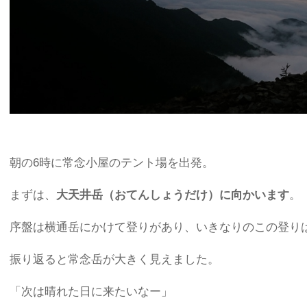
朝の6時に常念小屋のテント場を出発。
まずは、
大天井岳（おてんしょうだけ）に向かいます
。
序盤は横通岳にかけて登りがあり、いきなりのこの登り
振り返ると常念岳が大きく見えました。
「次は晴れた日に来たいなー」