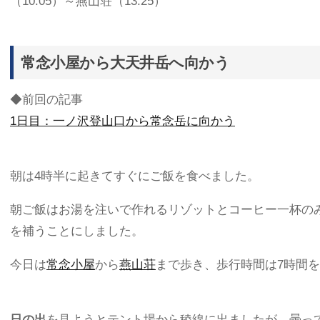
（10:05）～燕山荘（13:25）
常念小屋から大天井岳へ向かう
◆前回の記事
1日目：一ノ沢登山口から常念岳に向かう
朝は4時半に起きてすぐにご飯を食べました。
朝ご飯はお湯を注いで作れるリゾットとコーヒー一杯の
を補うことにしました。
今日は
常念小屋
から
燕山荘
まで歩き、歩行時間は7時間
日の出
を見ようとテント場から稜線に出ましたが、曇っ