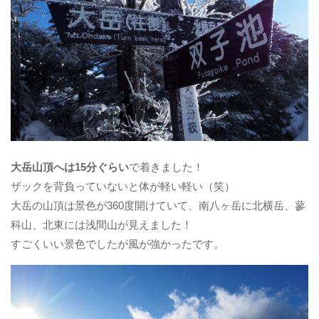
大岳山頂へは15分ぐらい
で着きました！
ザックを背負っていないと体が軽い軽い（笑）
大岳の山頂は景色が360度開けていて、南八ヶ岳に北横岳、蓼
科山、北東には浅間山が見えました！
すごくいい景色でしたが風が強かったです。