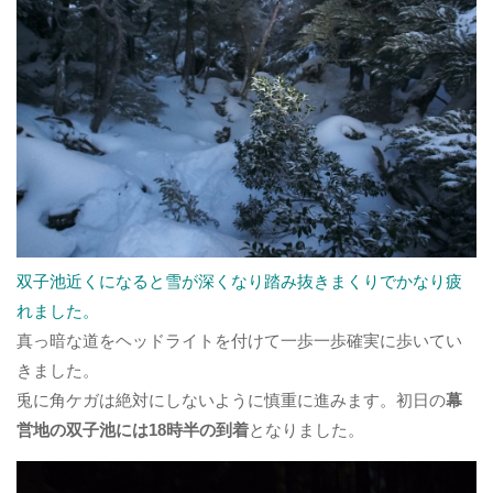
双子池近くになると雪が深くなり踏み抜きまくりでかなり疲
れました。
真っ暗な道をヘッドライトを付けて一歩一歩確実に歩いてい
きました。
兎に角ケガは絶対にしないように慎重に進みます。初日の
幕
営地の双子池には18時半の到着
となりました。