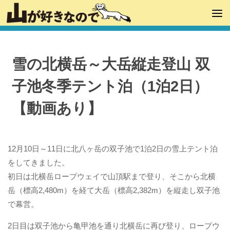
雪の北横岳～大岳縦走登山 双
子池冬季テント泊（1泊2日）
【動画あり】
12月10日～11日に北八ヶ岳の双子池で1泊2日の雪上テント泊
をしてきました。
初日は北横岳ロープウェイで山頂駅まで登り、そこから北横
岳（標高2,480m）を経て大岳（標高2,382m）を縦走し双子池
で幕営。
2日目は双子池から亀甲池を通り北横岳に再び登り、ロープウ