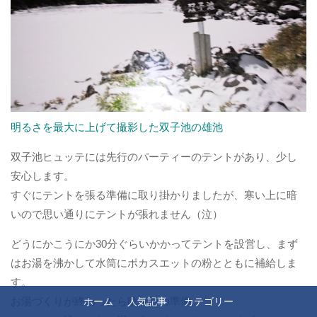
明るさを最大に上げて撮影した双子池の雄池
双子池ヒュッテには先行のパーティーのテントがあり、少し
安心します。
すぐにテントを張る準備に取り掛かりましたが、寒い上に暗
いので思い通りにテントが張れません（泣）
どうにかこうにか30分ぐらいかかってテントを設営し、まず
はお湯を沸かして水筒にポカスエットの粉とともに補給しま
す。
お湯づくりが終わったら晩御飯の準備。
ホーム
人気記事
カテゴリー