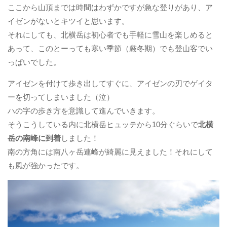
ここから山頂までは時間はわずかですが急な登りがあり、ア
イゼンがないとキツイと思います。
それにしても、北横岳は初心者でも手軽に雪山を楽しめると
あって、このとーっても寒い季節（厳冬期）でも登山客でい
っぱいでした。
アイゼンを付けて歩き出してすぐに、アイゼンの刃でゲイタ
ーを切ってしまいました（泣）
ハの字の歩き方を意識して進んでいきます。
そうこうしている内に北横岳ヒュッテから10分ぐらいで
北横
岳の南峰に到着
しました！
南の方角には南八ヶ岳連峰が綺麗に見えました！それにして
も風が強かったです。