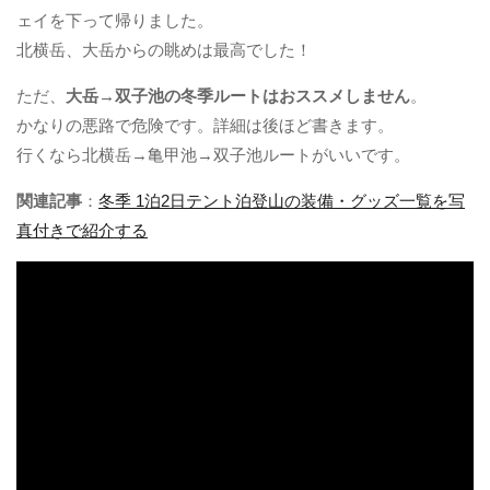
ェイを下って帰りました。
北横岳、大岳からの眺めは最高でした！
ただ、
大岳→双子池の冬季ルートはおススメしません
。
かなりの悪路で危険です。詳細は後ほど書きます。
​行くなら北横岳→亀甲池→双子池ルートがいいです。
関連記事
：
冬季 1泊2日テント泊登山の装備・グッズ一覧を写
真付きで紹介する