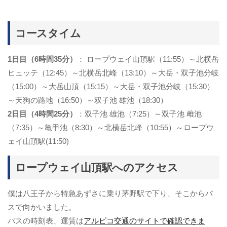
コースタイム
1日目（6時間35分）
： ロープウェイ山頂駅（11:55）～北横岳
ヒュッテ（12:45）～北横岳北峰（13:10）～大岳・双子池分岐
（15:00）～大岳山頂（15:15）～大岳・双子池分岐（15:30）
～天狗の路地（16:50）～双子池 雄池（18:30）
2日目（4時間25分）
：双子池 雄池（7:25）～双子池 雌池
（7:35）～亀甲池（8:30）～北横岳北峰（10:55）～ロープウ
ェイ山頂駅(11:50)
ロープウェイ山頂駅へのアクセス
僕は八王子から特急あずさに乗り茅野駅で下り、そこからバ
スで向かいました。
バスの時刻表、運賃は
アルピコ交通のサイトで確認できま