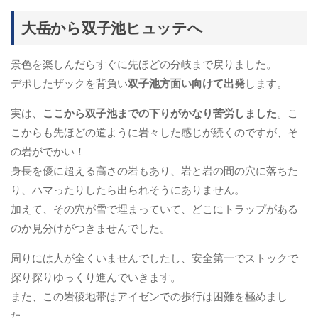
大岳から双子池ヒュッテへ
景色を楽しんだらすぐに先ほどの分岐まで戻りました。
デポしたザックを背負い
双子池方面い向けて出発
します。
実は、
ここから双子池までの下りがかなり苦労しました
。こ
こからも先ほどの道ように岩々した感じが続くのですが、そ
の岩がでかい！
身長を優に超える高さの岩もあり、岩と岩の間の穴に落ちた
り、ハマったりしたら出られそうにありません。
加えて、その穴が雪で埋まっていて、どこにトラップがある
のか見分けがつきませんでした。
周りには人が全くいませんでしたし、安全第一でストックで
探り探りゆっくり進んでいきます。
また、この岩稜地帯はアイゼンでの歩行は困難を極めまし
た。