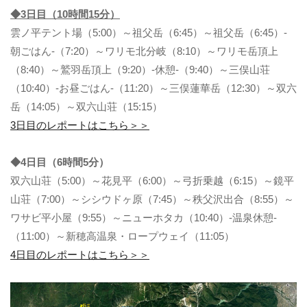
◆3日目（10時間15分）
雲ノ平テント場（5:00）～祖父岳（6:45）～祖父岳（6:45）-
朝ごはん-（7:20）～ワリモ北分岐（8:10）～ワリモ岳頂上
（8:40）～鷲羽岳頂上（9:20）-休憩-（9:40）～三俣山荘
（10:40）-お昼ごはん-（11:20）～三俣蓮華岳（12:30）～双六
岳（14:05）～双六山荘（15:15）
3日目のレポートはこちら＞＞
◆4日目（6時間5分）
双六山荘（5:00）～花見平（6:00）～弓折乗越（6:15）～鏡平
山荘（7:00）～シシウドヶ原（7:45）～秩父沢出合（8:55）～
ワサビ平小屋（9:55）～ニューホタカ（10:40）-温泉休憩-
（11:00）～新穂高温泉・ロープウェイ（11:05）
4日目のレポートはこちら＞＞