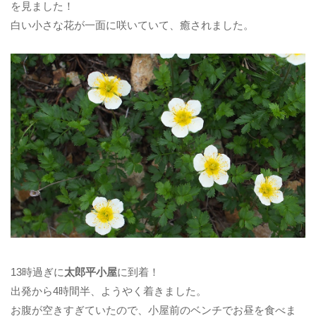
を見ました！
白い小さな花が一面に咲いていて、癒されました。
13時過ぎに
太郎平小屋
に到着！
出発から4時間半、ようやく着きました。
お腹が空きすぎていたので、小屋前のベンチでお昼を食べま