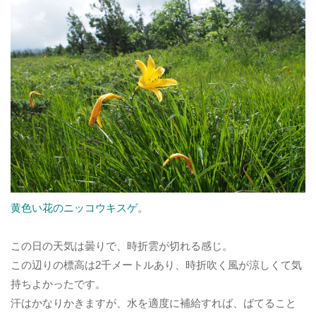
黄色い花のニッコウキスゲ。
この日の天気は曇りで、時折雲が切れる感じ。
この辺りの標高は2千メートルあり、時折吹く風が涼しくて気
持ちよかったです。
汗はかなりかきますが、水を適度に補給すれば、ばてること