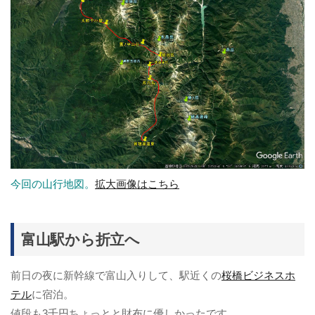
今回の山行地図。
拡大画像はこちら
富山駅から折立へ
前日の夜に新幹線で富山入りして、駅近くの
桜橋ビジネスホ
テル
に宿泊。
値段も3千円ちょっとと財布に優しかったです。