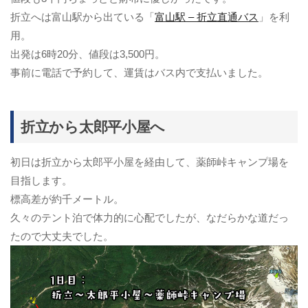
折立へは富山駅から出ている「
富山駅 – 折立直通バス
」を利
用。
出発は6時20分、値段は3,500円。
事前に電話で予約して、運賃はバス内で支払いました。
折立から太郎平小屋へ
初日は折立から太郎平小屋を経由して、薬師峠キャンプ場を
目指します。
標高差が約千メートル。
久々のテント泊で体力的に心配でしたが、なだらかな道だっ
たので大丈夫でした。