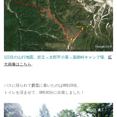
1日目の山行地図。折立→太郎平小屋→薬師峠キャンプ場。
拡
大画像はこちら
。
バスに揺られて
折立
に着いたのは8時20頃。
トイレを済ませて、8時30分に出発しました！