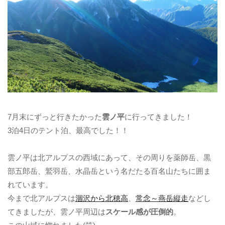
7月末にずっと行きたかった
雲ノ平
に行ってきました！
3泊4日のテント泊、最高でした！！
雲ノ平は北アルプスの西域にあって、その周りを薬師岳、黒
部五郎岳、鷲羽岳、水晶岳という名だたる百名山たちに囲ま
れています。
今まで北アルプスは
涸沢から北穂高
、
常念～燕岳縦走
などし
てきましたが、雲ノ平周辺は
スケール感が圧倒的
。