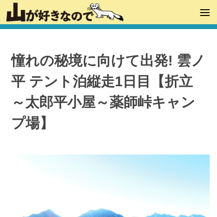
憧れの秘境に向けて出発! 雲ノ
平 テント泊縦走1日目【折立
～太郎平小屋～薬師峠キャン
プ場】