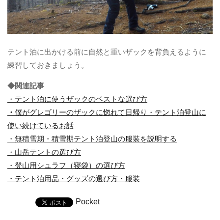
テント泊に出かける前に自然と重いザックを背負えるように
練習しておきましょう。
◆関連記事
・テント泊に使うザックのベストな選び方
・
僕がグレゴリーのザックに惚れて日帰り・テント泊登山に
使い続けているお話
・無積雪期・積雪期テント泊登山の服装を説明する
・山岳テントの選び方
・登山用シュラフ（寝袋）の選び方
・テント泊用品・グッズの選び方・服装
Pocket