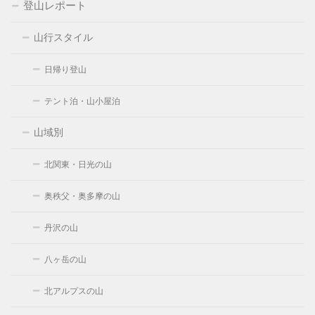
登山レポート
山行スタイル
日帰り登山
テント泊・山小屋泊
山域別
北関東・日光の山
奥秩父・奥多摩の山
丹沢の山
八ヶ岳の山
北アルプスの山