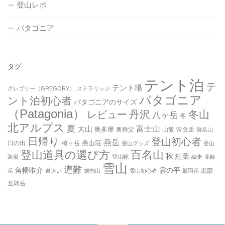
登山レポ
パタゴニア
タグ
テント泊
テ
テント場
グレゴリー（GREGORY）
ステラリッジ
パタゴニア
ント泊初心者
パタゴニアのサイズ
（Patagonia）
丹沢
冬山
レビュー
八ヶ岳
冬
北アルプス
夏
大山
富士山
奥多摩
奥秩父
山飯
常念岳
御岳山
日帰り
登山初心者
燕岳
燕山荘
日の出
槍ヶ岳
登山グッズ
登山
登山道具の選び方
百名山
秋
紅葉
装備
登山靴
縦走
薬師
雪山
遭難
角幡唯介
雲の平
黒部
岳
道迷い
鍋割山
雪山初心者
鷲羽岳
五郎岳