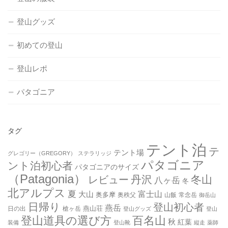
登山グッズ
初めての登山
登山レポ
パタゴニア
タグ
テント泊
テ
テント場
グレゴリー（GREGORY）
ステラリッジ
パタゴニア
ント泊初心者
パタゴニアのサイズ
（Patagonia）
丹沢
冬山
レビュー
八ヶ岳
冬
北アルプス
夏
大山
富士山
奥多摩
奥秩父
山飯
常念岳
御岳山
日帰り
登山初心者
燕岳
燕山荘
日の出
槍ヶ岳
登山グッズ
登山
登山道具の選び方
百名山
秋
紅葉
装備
登山靴
縦走
薬師