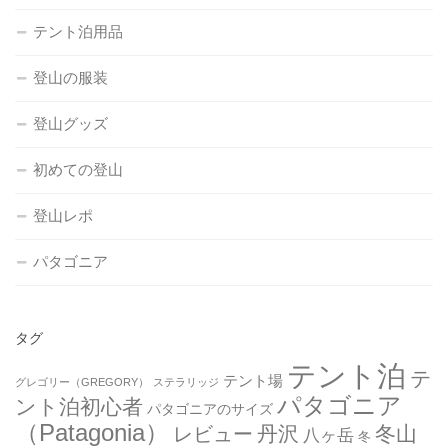
テント泊用品
登山の服装
登山グッズ
初めての登山
登山レポ
パタゴニア
タグ
テント泊
テ
テント場
グレゴリー（GREGORY）
ステラリッジ
パタゴニア
ント泊初心者
パタゴニアのサイズ
（Patagonia）
丹沢
冬山
レビュー
八ヶ岳
冬