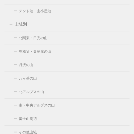
テント泊・山小屋泊
山域別
北関東・日光の山
奥秩父・奥多摩の山
丹沢の山
八ヶ岳の山
北アルプスの山
南・中央アルプスの山
富士山周辺
その他山域