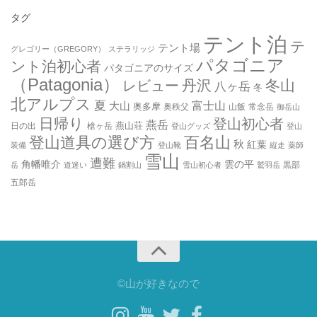
タグ
テント泊
テ
テント場
グレゴリー（GREGORY）
ステラリッジ
パタゴニア
ント泊初心者
パタゴニアのサイズ
（Patagonia）
丹沢
冬山
レビュー
八ヶ岳
冬
北アルプス
夏
大山
富士山
奥多摩
奥秩父
山飯
常念岳
御岳山
日帰り
登山初心者
燕岳
燕山荘
日の出
槍ヶ岳
登山グッズ
登山
登山道具の選び方
百名山
秋
紅葉
装備
登山靴
縦走
薬師
雪山
遭難
角幡唯介
雲の平
黒部
岳
道迷い
鍋割山
雪山初心者
鷲羽岳
五郎岳
©山が好きなので