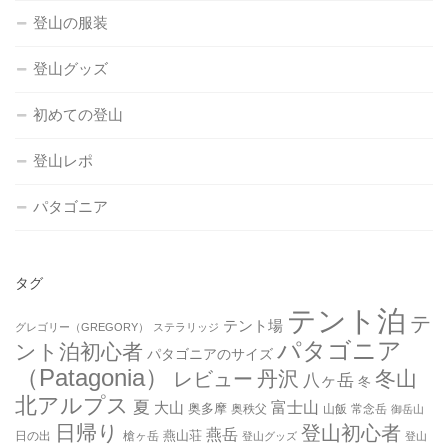
登山の服装
登山グッズ
初めての登山
登山レポ
パタゴニア
タグ
テント泊
テ
テント場
グレゴリー（GREGORY）
ステラリッジ
パタゴニア
ント泊初心者
パタゴニアのサイズ
（Patagonia）
丹沢
冬山
レビュー
八ヶ岳
冬
北アルプス
夏
大山
富士山
奥多摩
奥秩父
山飯
常念岳
御岳山
日帰り
登山初心者
燕岳
燕山荘
日の出
槍ヶ岳
登山グッズ
登山