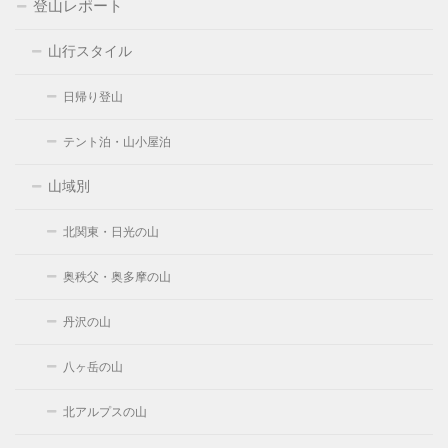
登山レポート
山行スタイル
日帰り登山
テント泊・山小屋泊
山域別
北関東・日光の山
奥秩父・奥多摩の山
丹沢の山
八ヶ岳の山
北アルプスの山