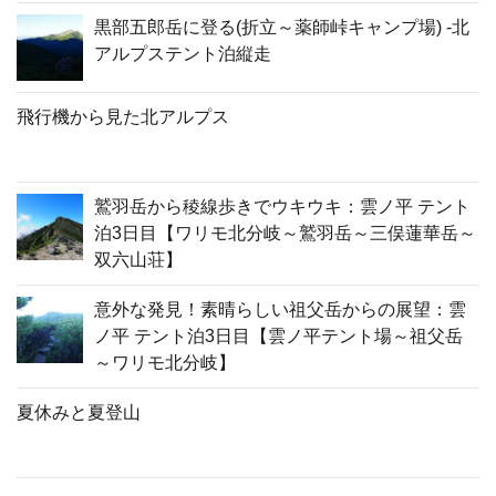
黒部五郎岳に登る(折立～薬師峠キャンプ場) -北
アルプステント泊縦走
飛行機から見た北アルプス
鷲羽岳から稜線歩きでウキウキ：雲ノ平 テント
泊3日目【ワリモ北分岐～鷲羽岳～三俣蓮華岳～
双六山荘】
意外な発見！素晴らしい祖父岳からの展望：雲
ノ平 テント泊3日目【雲ノ平テント場～祖父岳
～ワリモ北分岐】
夏休みと夏登山