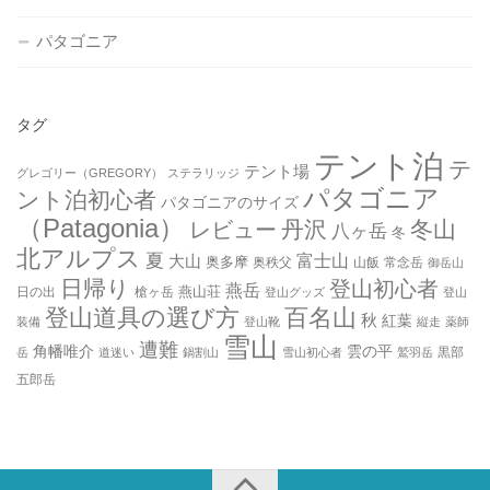
パタゴニア
タグ
テント泊
テ
テント場
グレゴリー（GREGORY）
ステラリッジ
パタゴニア
ント泊初心者
パタゴニアのサイズ
（Patagonia）
丹沢
冬山
レビュー
八ヶ岳
冬
北アルプス
夏
大山
富士山
奥多摩
奥秩父
山飯
常念岳
御岳山
日帰り
登山初心者
燕岳
燕山荘
日の出
槍ヶ岳
登山グッズ
登山
登山道具の選び方
百名山
秋
紅葉
装備
登山靴
縦走
薬師
雪山
遭難
角幡唯介
雲の平
黒部
岳
道迷い
鍋割山
雪山初心者
鷲羽岳
五郎岳