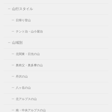
山行スタイル
日帰り登山
テント泊・山小屋泊
山域別
北関東・日光の山
奥秩父・奥多摩の山
丹沢の山
八ヶ岳の山
北アルプスの山
南・中央アルプスの山