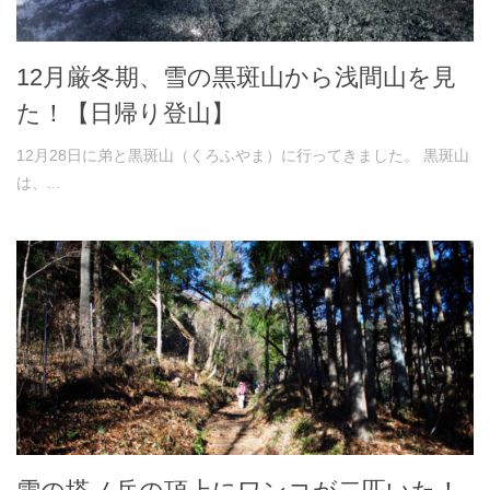
12月厳冬期、雪の黒斑山から浅間山を見
た！【日帰り登山】
12月28日に弟と黒斑山（くろふやま）に行ってきました。 黒斑山
は、...