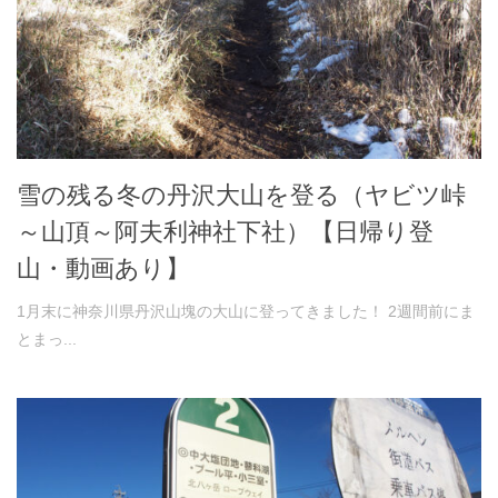
雪の残る冬の丹沢大山を登る（ヤビツ峠
～山頂～阿夫利神社下社）【日帰り登
山・動画あり】
1月末に神奈川県丹沢山塊の大山に登ってきました！ 2週間前にま
とまっ...