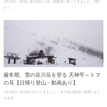
2月25日、26日に冬の南八ヶ岳、硫黄岳に登ってきました。 僕に
とっ...
厳冬期、雪の谷川岳を登る 天神平～トマ
の耳【日帰り登山・動画あり】
2月18日に谷川岳に行ってきました！ 谷川岳は新潟と群馬にまた
がる日...