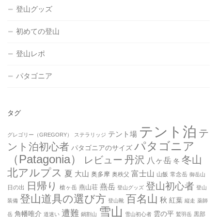
登山グッズ
初めての登山
登山レポ
パタゴニア
タグ
テント泊
テ
テント場
グレゴリー（GREGORY）
ステラリッジ
パタゴニア
ント泊初心者
パタゴニアのサイズ
（Patagonia）
丹沢
冬山
レビュー
八ヶ岳
冬
北アルプス
夏
大山
富士山
奥多摩
奥秩父
山飯
常念岳
御岳山
日帰り
登山初心者
燕岳
燕山荘
日の出
槍ヶ岳
登山グッズ
登山
登山道具の選び方
百名山
秋
紅葉
装備
登山靴
縦走
薬師
雪山
遭難
角幡唯介
雲の平
黒部
岳
道迷い
鍋割山
雪山初心者
鷲羽岳