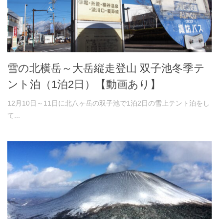
雪の北横岳～大岳縦走登山 双子池冬季テ
ント泊（1泊2日）【動画あり】
12月10日～11日に北八ヶ岳の双子池で1泊2日の雪上テント泊をし
て...