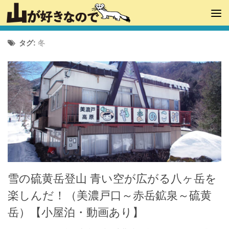
タグ:
冬
雪の硫黄岳登山 青い空が広がる八ヶ岳を
楽しんだ！（美濃戸口～赤岳鉱泉～硫黄
岳）【小屋泊・動画あり】