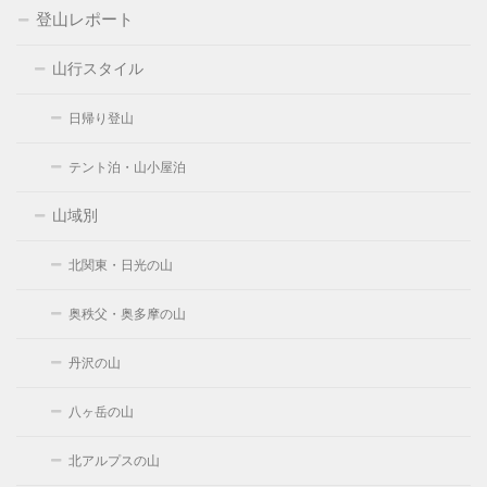
登山レポート
山行スタイル
日帰り登山
テント泊・山小屋泊
山域別
北関東・日光の山
奥秩父・奥多摩の山
丹沢の山
八ヶ岳の山
北アルプスの山