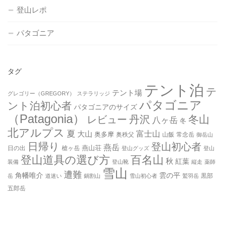
登山レポ
パタゴニア
タグ
テント泊
テ
テント場
グレゴリー（GREGORY）
ステラリッジ
パタゴニア
ント泊初心者
パタゴニアのサイズ
（Patagonia）
丹沢
冬山
レビュー
八ヶ岳
冬
北アルプス
夏
大山
富士山
奥多摩
奥秩父
山飯
常念岳
御岳山
日帰り
登山初心者
燕岳
燕山荘
日の出
槍ヶ岳
登山グッズ
登山
登山道具の選び方
百名山
秋
紅葉
装備
登山靴
縦走
薬師
雪山
遭難
角幡唯介
雲の平
黒部
岳
道迷い
鍋割山
雪山初心者
鷲羽岳
五郎岳