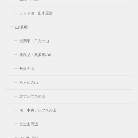
テント泊・山小屋泊
山域別
北関東・日光の山
奥秩父・奥多摩の山
丹沢の山
八ヶ岳の山
北アルプスの山
南・中央アルプスの山
富士山周辺
その他山域