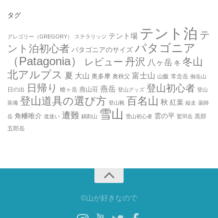
タグ
テント泊
テ
テント場
グレゴリー（GREGORY）
ステラリッジ
パタゴニア
ント泊初心者
パタゴニアのサイズ
（Patagonia）
丹沢
冬山
レビュー
八ヶ岳
冬
北アルプス
夏
大山
富士山
奥多摩
奥秩父
山飯
常念岳
御岳山
日帰り
登山初心者
燕岳
燕山荘
日の出
槍ヶ岳
登山グッズ
登山
登山道具の選び方
百名山
秋
紅葉
装備
登山靴
縦走
薬師
雪山
遭難
角幡唯介
雲の平
黒部
岳
道迷い
鍋割山
雪山初心者
鷲羽岳
五郎岳
©山が好きなので