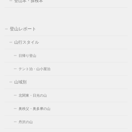
登山本・探検本
登山レポート
山行スタイル
日帰り登山
テント泊・山小屋泊
山域別
北関東・日光の山
奥秩父・奥多摩の山
丹沢の山