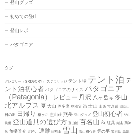
登山グッズ
初めての登山
登山レポ
パタゴニア
タグ
テント泊
テ
テント場
グレゴリー（GREGORY）
ステラリッジ
パタゴニア
ント泊初心者
パタゴニアのサイズ
（Patagonia）
丹沢
冬山
レビュー
八ヶ岳
冬
北アルプス
夏
大山
富士山
奥多摩
奥秩父
山飯
常念岳
御岳山
日帰り
登山初心者
燕岳
燕山荘
日の出
槍ヶ岳
登山グッズ
登山
登山道具の選び方
百名山
秋
紅葉
装備
登山靴
縦走
薬師
雪山
遭難
角幡唯介
雲の平
黒部
岳
道迷い
鍋割山
雪山初心者
鷲羽岳