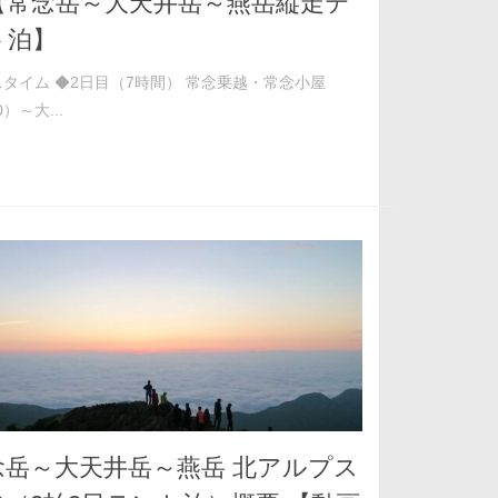
【常念岳～大天井岳～燕岳縦走テ
ト泊】
タイム ◆2日目（7時間） 常念乗越・常念小屋
0）～大...
念岳～大天井岳～燕岳 北アルプス