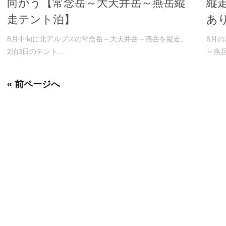
向かう【常念岳～大天井岳～燕岳縦
縦
走テント泊】
あ
8月中旬に北アルプスの常念岳～大天井岳～燕岳を縦走、
8月
2泊3日のテント...
～燕岳
« 前ページへ