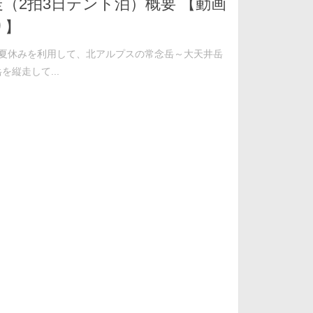
走（2拍3日テント泊）概要 【動画
り】
の夏休みを利用して、北アルプスの常念岳～大天井岳
を縦走して...