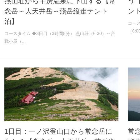
燕山荘から中房温泉に下山する【常
う
念岳～大天井岳～燕岳縦走テント
ン
泊】
コース
（6:0
コースタイム ◆3日目（3時間5分） 燕山荘（6:30）～合
戦小屋（...
1日目：一ノ沢登山口から常念岳に
常