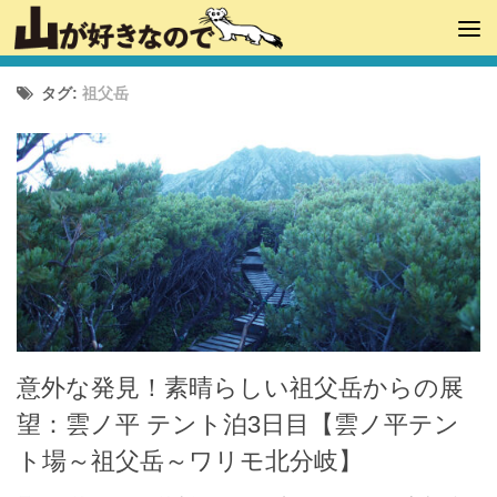
タグ:
祖父岳
意外な発見！素晴らしい祖父岳からの展
望：雲ノ平 テント泊3日目【雲ノ平テン
ト場～祖父岳～ワリモ北分岐】