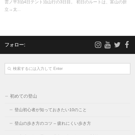
雲ノ平3泊4日テント泊山行の3日目。 初日のルートは、富山の折
立→太...
フォロー:
初めての登山
登山初心者が知っておきたい10のこと
登山の歩き方のコツ – 疲れにくい歩き方