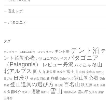
登山レポ
パタゴニア
タグ
テント泊
テ
テント場
グレゴリー（GREGORY）
ステラリッジ
パタゴニア
ント泊初心者
パタゴニアのサイズ
（Patagonia）
丹沢
冬山
レビュー
八ヶ岳
冬
北アルプス
夏
大山
富士山
奥多摩
奥秩父
山飯
常念岳
御岳山
日帰り
登山初心者
燕岳
燕山荘
日の出
槍ヶ岳
登山グッズ
登山
登山道具の選び方
百名山
秋
紅葉
装備
登山靴
縦走
薬師
雪山
遭難
角幡唯介
雲の平
黒部
岳
道迷い
鍋割山
雪山初心者
鷲羽岳
五郎岳