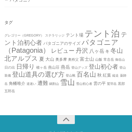
タグ
テント泊
テ
テント場
グレゴリー（GREGORY）
ステラリッジ
パタゴニア
ント泊初心者
パタゴニアのサイズ
（Patagonia）
丹沢
冬山
レビュー
八ヶ岳
冬
北アルプス
夏
大山
富士山
奥多摩
奥秩父
山飯
常念岳
御岳山
日帰り
登山初心者
燕岳
燕山荘
日の出
槍ヶ岳
登山グッズ
登山
登山道具の選び方
百名山
秋
紅葉
装備
登山靴
縦走
薬師
雪山
遭難
角幡唯介
雲の平
黒部
岳
道迷い
鍋割山
雪山初心者
鷲羽岳
五郎岳