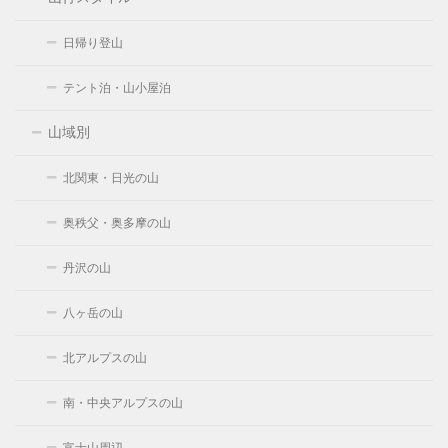
日帰り登山
テント泊・山小屋泊
山域別
北関東・日光の山
奥秩父・奥多摩の山
丹沢の山
八ヶ岳の山
北アルプスの山
南・中央アルプスの山
富士山周辺