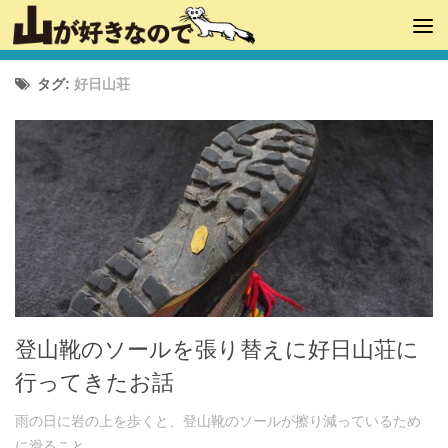
タグ:
好日山荘
登山靴のソールを張り替えに好日山荘に
行ってきたお話
雨の日に岩の上を歩くと、登山靴のソールが擦り減っているため
に滑ること...