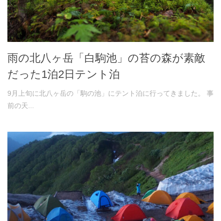
雨の北八ヶ岳「白駒池」の苔の森が素敵
だった1泊2日テント泊
9月上旬に北八ヶ岳の「駒の池」にテント泊に行ってきました。 事
前の天...