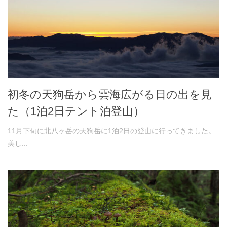
初冬の天狗岳から雲海広がる日の出を見
た（1泊2日テント泊登山）
11月下旬に北八ヶ岳の天狗岳に1泊2日の登山に行ってきました。
美し...