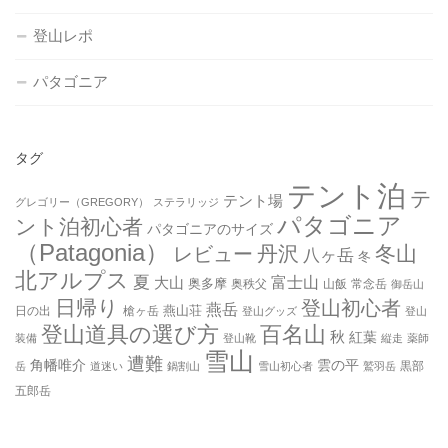
登山レポ
パタゴニア
タグ
テント泊
テ
テント場
グレゴリー（GREGORY）
ステラリッジ
パタゴニア
ント泊初心者
パタゴニアのサイズ
（Patagonia）
丹沢
冬山
レビュー
八ヶ岳
冬
北アルプス
夏
大山
富士山
奥多摩
奥秩父
山飯
常念岳
御岳山
日帰り
登山初心者
燕岳
燕山荘
日の出
槍ヶ岳
登山グッズ
登山
登山道具の選び方
百名山
秋
紅葉
装備
登山靴
縦走
薬師
雪山
遭難
角幡唯介
雲の平
黒部
岳
道迷い
鍋割山
雪山初心者
鷲羽岳
五郎岳