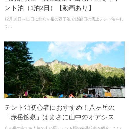
ント泊（1泊2日）【動画あり】
12月10日～11日に北八ヶ岳の双子池で1泊2日の雪上テント泊をし
て...
テント泊初心者におすすめ！八ヶ岳の
「赤岳鉱泉」はまさに山中のオアシス
八ヶ岳の中でも人気の山小屋・テント場の赤岳鉱泉を紹介したい