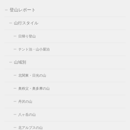
登山レポート
山行スタイル
日帰り登山
テント泊・山小屋泊
山域別
北関東・日光の山
奥秩父・奥多摩の山
丹沢の山
八ヶ岳の山
北アルプスの山