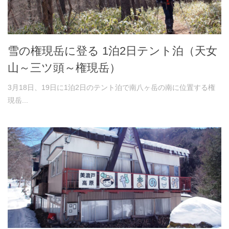
雪の権現岳に登る 1泊2日テント泊（天女
山～三ツ頭～権現岳）
3月18日、19日に1泊2日のテント泊で南八ヶ岳の南に位置する権
現岳...