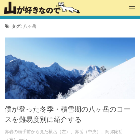
タグ:
八ヶ岳
僕が登った冬季・積雪期の八ヶ岳のコー
スを難易度別に紹介する
赤岩の頭手前から見た横岳（左）、赤岳（中央）、阿弥陀岳
（右） &nb...