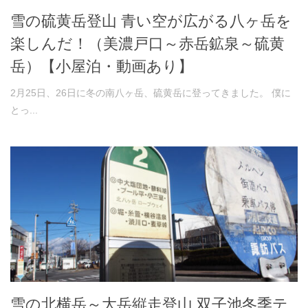
雪の硫黄岳登山 青い空が広がる八ヶ岳を
楽しんだ！（美濃戸口～赤岳鉱泉～硫黄
岳）【小屋泊・動画あり】
2月25日、26日に冬の南八ヶ岳、硫黄岳に登ってきました。 僕に
とっ...
雪の北横岳～大岳縦走登山 双子池冬季テ