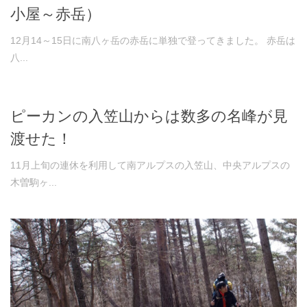
小屋～赤岳）
12月14～15日に南八ヶ岳の赤岳に単独で登ってきました。 赤岳は
八...
ピーカンの入笠山からは数多の名峰が見
渡せた！
11月上旬の連休を利用して南アルプスの入笠山、中央アルプスの
木曽駒ヶ...