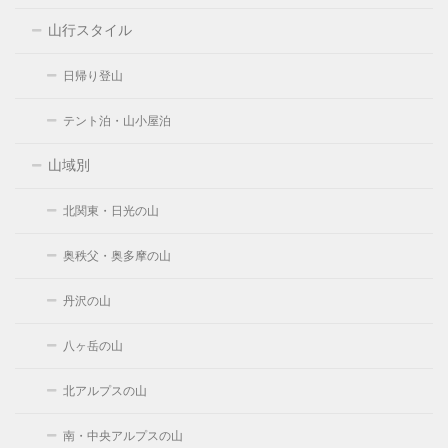
山行スタイル
日帰り登山
テント泊・山小屋泊
山域別
北関東・日光の山
奥秩父・奥多摩の山
丹沢の山
八ヶ岳の山
北アルプスの山
南・中央アルプスの山