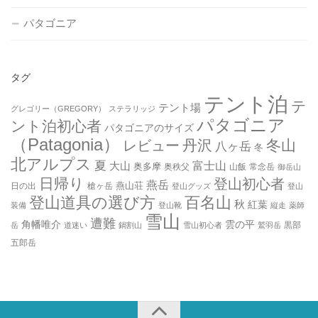
パタゴニア
タグ
テント泊
テ
テント場
グレゴリー（GREGORY）
ステラリッジ
パタゴニア
ント泊初心者
パタゴニアのサイズ
（Patagonia）
丹沢
冬山
レビュー
八ヶ岳
冬
北アルプス
夏
大山
富士山
奥多摩
奥秩父
山飯
常念岳
御岳山
日帰り
登山初心者
燕岳
燕山荘
日の出
槍ヶ岳
登山グッズ
登山
登山道具の選び方
百名山
秋
紅葉
装備
登山靴
縦走
薬師
雪山
遭難
角幡唯介
雲の平
黒部
岳
道迷い
鍋割山
雪山初心者
鷲羽岳
五郎岳