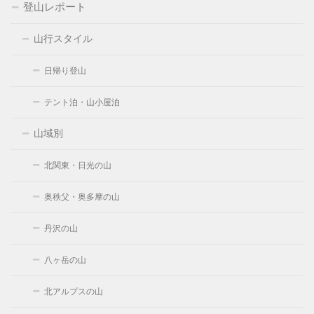
登山レポート
山行スタイル
日帰り登山
テント泊・山小屋泊
山域別
北関東・日光の山
奥秩父・奥多摩の山
丹沢の山
八ヶ岳の山
北アルプスの山