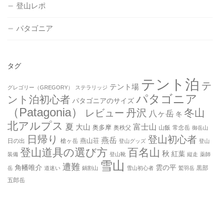
登山レポ
パタゴニア
タグ
テント泊
テ
テント場
グレゴリー（GREGORY）
ステラリッジ
パタゴニア
ント泊初心者
パタゴニアのサイズ
（Patagonia）
丹沢
冬山
レビュー
八ヶ岳
冬
北アルプス
夏
大山
富士山
奥多摩
奥秩父
山飯
常念岳
御岳山
日帰り
登山初心者
燕岳
燕山荘
日の出
槍ヶ岳
登山グッズ
登山
登山道具の選び方
百名山
秋
紅葉
装備
登山靴
縦走
薬師
雪山
遭難
角幡唯介
雲の平
黒部
岳
道迷い
鍋割山
雪山初心者
鷲羽岳
五郎岳