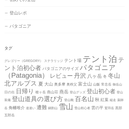
登山レポ
パタゴニア
タグ
テント泊
テ
テント場
グレゴリー（GREGORY）
ステラリッジ
パタゴニア
ント泊初心者
パタゴニアのサイズ
（Patagonia）
丹沢
冬山
レビュー
八ヶ岳
冬
北アルプス
夏
大山
富士山
奥多摩
奥秩父
山飯
常念岳
御岳山
日帰り
登山初心者
燕岳
燕山荘
日の出
槍ヶ岳
登山グッズ
登山
登山道具の選び方
百名山
秋
紅葉
装備
登山靴
縦走
薬師
雪山
遭難
角幡唯介
雲の平
黒部
岳
道迷い
鍋割山
雪山初心者
鷲羽岳
五郎岳