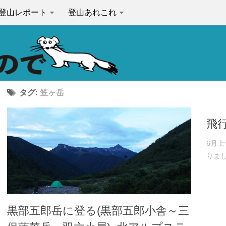
登山レポート
登山あれこれ
タグ:
笠ヶ岳
飛
6月
りまし
黒部五郎岳に登る(黒部五郎小舎～三