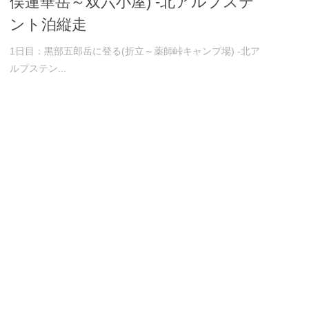
俣蓮華岳～双六小屋) -北アルプステ
ント泊縦走
1日目：黒部五郎岳に登る(折立～薬師峠キャンプ場) -北ア
ルプステン...