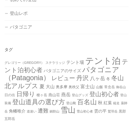
登山レポ
パタゴニア
タグ
テント泊
テ
テント場
グレゴリー（GREGORY）
ステラリッジ
パタゴニア
ント泊初心者
パタゴニアのサイズ
（Patagonia）
丹沢
冬山
レビュー
八ヶ岳
冬
北アルプス
夏
大山
富士山
奥多摩
奥秩父
山飯
常念岳
御岳山
日帰り
登山初心者
燕岳
燕山荘
日の出
槍ヶ岳
登山グッズ
登山
登山道具の選び方
百名山
秋
紅葉
装備
登山靴
縦走
薬師
雪山
遭難
角幡唯介
雲の平
黒部
岳
道迷い
鍋割山
雪山初心者
鷲羽岳
五郎岳