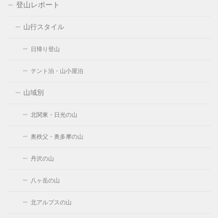
登山レポート
山行スタイル
日帰り登山
テント泊・山小屋泊
山域別
北関東・日光の山
奥秩父・奥多摩の山
丹沢の山
八ヶ岳の山
北アルプスの山