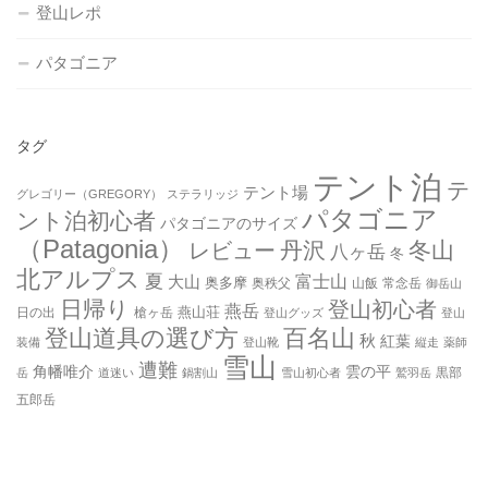
登山レポ
パタゴニア
タグ
テント泊
テ
テント場
グレゴリー（GREGORY）
ステラリッジ
パタゴニア
ント泊初心者
パタゴニアのサイズ
（Patagonia）
丹沢
冬山
レビュー
八ヶ岳
冬
北アルプス
夏
大山
富士山
奥多摩
奥秩父
山飯
常念岳
御岳山
日帰り
登山初心者
燕岳
燕山荘
日の出
槍ヶ岳
登山グッズ
登山
登山道具の選び方
百名山
秋
紅葉
装備
登山靴
縦走
薬師
雪山
遭難
角幡唯介
雲の平
黒部
岳
道迷い
鍋割山
雪山初心者
鷲羽岳
五郎岳