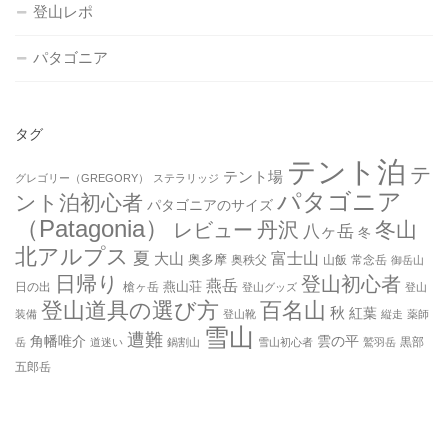
登山レポ
パタゴニア
タグ
テント泊
テ
テント場
グレゴリー（GREGORY）
ステラリッジ
パタゴニア
ント泊初心者
パタゴニアのサイズ
（Patagonia）
丹沢
冬山
レビュー
八ヶ岳
冬
北アルプス
夏
大山
富士山
奥多摩
奥秩父
山飯
常念岳
御岳山
日帰り
登山初心者
燕岳
燕山荘
日の出
槍ヶ岳
登山グッズ
登山
登山道具の選び方
百名山
秋
紅葉
装備
登山靴
縦走
薬師
雪山
遭難
角幡唯介
雲の平
黒部
岳
道迷い
鍋割山
雪山初心者
鷲羽岳
五郎岳