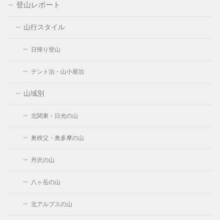
登山レポート
山行スタイル
日帰り登山
テント泊・山小屋泊
山域別
北関東・日光の山
奥秩父・奥多摩の山
丹沢の山
八ヶ岳の山
北アルプスの山